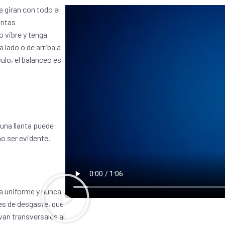
 giran con todo el
antas
 vibre y tenga
 lado o de arriba a
ulo, el balanceo es
na llanta puede
no ser evidente.
ea uniforme y nunca
res de desgaste, que
an transversales al