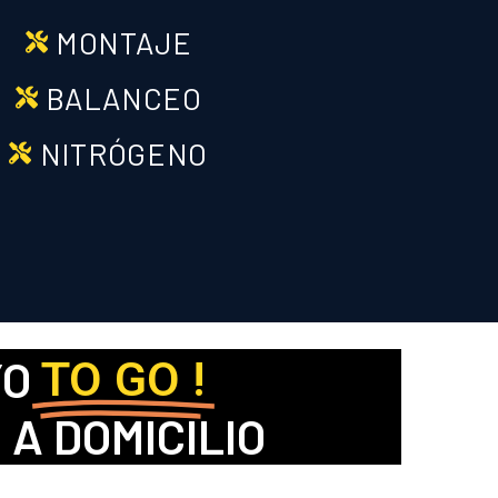
MONTAJE
BALANCEO
NITRÓGENO
YO
TO GO !
A DOMICILIO