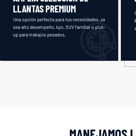
LLANTAS PREMIUM
Una opción perfecta para tus necesidades, ya
sea alto desempeño, lujo, SUV familiar o pick-
up para trabajos pesados.
MANEJAMOS L